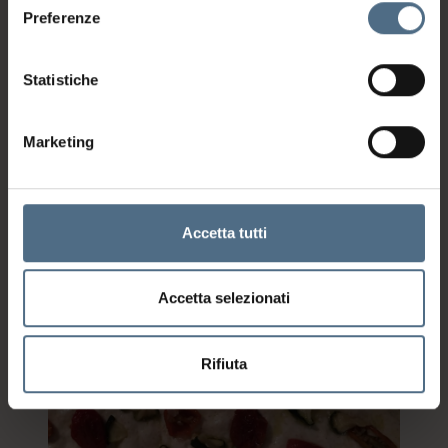
Preferenze
Accendere il forno a 200° e nel frattempo condire la
Statistiche
focaccia con un paio di cucchiai d’olio, sale grosso,
pomodorini, zucchine, olive e una spolverata di origano.
Marketing
Accetta tutti
Accetta selezionati
Rifiuta