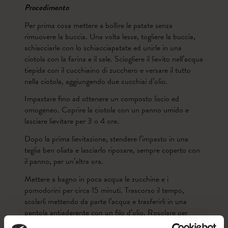
Procedimento
Per prima cosa mettere a bollire le patate senza
rimuovere la buccia. Una volta lesse, togliere la buccia,
schiacciarle con lo schiacciapatate ed unirle in una
ciotola con la farina e il sale. Sciogliere il lievito nell’acqua
tiepida con il cucchiaino di zucchero e versare il tutto
nella ciotola, aggiungendo due cucchiai d’olio.
Impastare fino ad ottenere un composto liscio ed
omogeneo. Coprire la ciotola con un panno umido e
lasciare lievitare per 3 o 4 ore.
Dopo la prima lievitazione, stendere l’impasto in una
teglia ben oliata e lasciarlo riposare, sempre coperto con
il panno, per un’altra ora.
Mettere a bagno in poca acqua le zucchine e i
pomodorini per circa 15 minuti. Trascorso il tempo,
scolarli mettendo da parte l’acqua e trasferirli in una
pentola antiaderente con un filo d’olio. Rosolare per
5/10 minuti aggiungendo una parte dell’acqua di