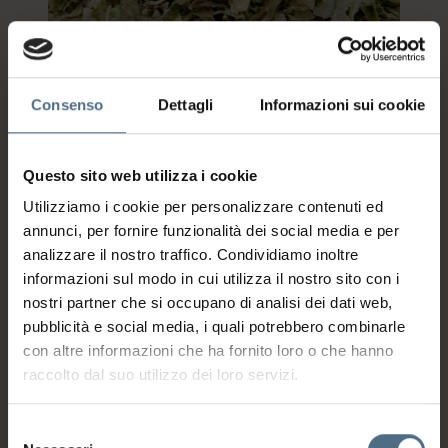
Consenso
Dettagli
Informazioni sui cookie
Le foglie e i fiori essiccati possono essere usati come
Questo sito web utilizza i cookie
spezia, per tisane e infusi. Vuoi provare la tisana?
La
trovi qui!
Utilizziamo i cookie per personalizzare contenuti ed
annunci, per fornire funzionalità dei social media e per
In ambito alimentare la Perilla viene invece aggiunta ai
analizzare il nostro traffico. Condividiamo inoltre
cibi come spezia, consumata fresca come ortaggio di
accompagnamento o utilizzata a scopo decorativo,
informazioni sul modo in cui utilizza il nostro sito con i
soprattutto per piatti a base di pesce.
nostri partner che si occupano di analisi dei dati web,
I piccoli germogli e le giovani foglie (che possono essere
pubblicità e social media, i quali potrebbero combinarle
anche essiccate per il consumo in tisane) sono ottime
con altre informazioni che ha fornito loro o che hanno
nell’insalata, i fiori acerbi come contorno per minestre e
raccolto dal suo utilizzo dei loro servizi.
tofu mentre quelli maturi sono ottimi fritti.
Il derivato di una molecola estratta dalla pianta, la
Selezione
perillartina, è usato comunemente come dolcificante in